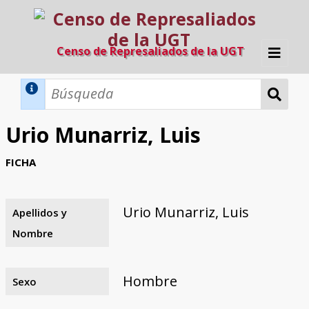
Censo de Represaliados de la UGT
Inicio
Métodos de búsqueda
Urio Munarriz, Luis
Búsqueda Dinámica
Búsqueda Avanzada
Filtros A-Z
FICHA
Directorio A-Z
Provincias de nacimiento
Profesión
Cárceles
Condenados a muerte
Condenados a muerte (con busca
Ejecutados
El proyecto
dinámica)
Urio Munarriz, Luis
Apellidos y
Razones y objetivos
El equipo
Colaboradores
Fuentes documentales
Nombre
Hombre
Sexo