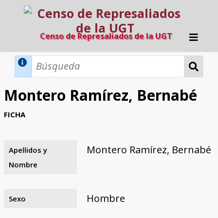
Censo de Represaliados de la UGT
Inicio
Métodos de búsqueda
Montero Ramírez, Bernabé
Búsqueda Dinámica
Búsqueda Avanzada
Filtros A-Z
FICHA
Directorio A-Z
Provincias de nacimiento
Profesión
Cárceles
Condenados a muerte
Condenados a muerte (con busca
Ejecutados
El proyecto
dinámica)
Montero Ramírez, Bernabé
Apellidos y
Razones y objetivos
El equipo
Colaboradores
Fuentes documentales
Nombre
Hombre
Sexo