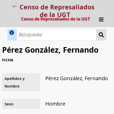
Censo de Represaliados de la UGT
Inicio
Métodos de búsqueda
Pérez González, Fernando
Búsqueda Dinámica
Búsqueda Avanzada
Filtros A-Z
FICHA
Directorio A-Z
Provincias de nacimiento
Profesión
Cárceles
Condenados a muerte
Condenados a muerte (con busca
Ejecutados
El proyecto
dinámica)
Pérez González, Fernando
Apellidos y
Razones y objetivos
El equipo
Colaboradores
Fuentes documentales
Nombre
Hombre
Sexo