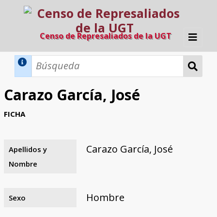
Censo de Represaliados de la UGT
Inicio
Métodos de búsqueda
Carazo García, José
Búsqueda Dinámica
Búsqueda Avanzada
Filtros A-Z
FICHA
Directorio A-Z
Provincias de nacimiento
Profesión
Cárceles
Condenados a muerte
Condenados a muerte (con busca
Ejecutados
El proyecto
dinámica)
Carazo García, José
Apellidos y
Razones y objetivos
El equipo
Colaboradores
Fuentes documentales
Nombre
Hombre
Sexo