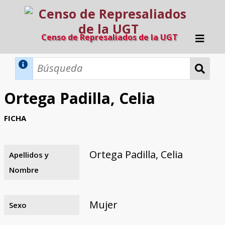
Censo de Represaliados de la UGT
Inicio
Métodos de búsqueda
Ortega Padilla, Celia
Búsqueda Dinámica
Búsqueda Avanzada
Filtros A-Z
FICHA
Directorio A-Z
Provincias de nacimiento
Profesión
Cárceles
Condenados a muerte
Condenados a muerte (con busca
Ejecutados
El proyecto
dinámica)
Ortega Padilla, Celia
Apellidos y
Razones y objetivos
El equipo
Colaboradores
Fuentes documentales
Nombre
Mujer
Sexo