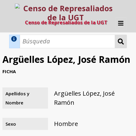
Censo de Represaliados de la UGT
Inicio
Métodos de búsqueda
Argüelles López, José Ramón
Búsqueda Dinámica
Búsqueda Avanzada
Filtros A-Z
FICHA
Directorio A-Z
Provincias de nacimiento
Profesión
Cárceles
Condenados a muerte
Condenados a muerte (con busca
Ejecutados
El proyecto
dinámica)
Argüelles López, José
Apellidos y
Razones y objetivos
El equipo
Colaboradores
Fuentes documentales
Ramón
Nombre
Hombre
Sexo