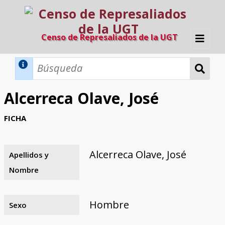
Censo de Represaliados de la UGT
Inicio
Métodos de búsqueda
Alcerreca Olave, José
Búsqueda Dinámica
Búsqueda Avanzada
Filtros A-Z
FICHA
Directorio A-Z
Provincias de nacimiento
Profesión
Cárceles
Condenados a muerte
Condenados a muerte (con busca
Ejecutados
El proyecto
dinámica)
Alcerreca Olave, José
Apellidos y
Razones y objetivos
El equipo
Colaboradores
Fuentes documentales
Nombre
Hombre
Sexo