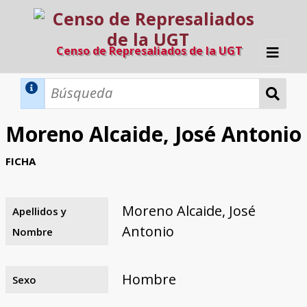
Censo de Represaliados de la UGT
Inicio
Métodos de búsqueda
Moreno Alcaide, José Antonio
Búsqueda Dinámica
Búsqueda Avanzada
Filtros A-Z
FICHA
Directorio A-Z
Provincias de nacimiento
Profesión
Cárceles
Condenados a muerte
Condenados a muerte (con busca
Ejecutados
El proyecto
dinámica)
Moreno Alcaide, José
Apellidos y
Razones y objetivos
El equipo
Colaboradores
Fuentes documentales
Antonio
Nombre
Hombre
Sexo