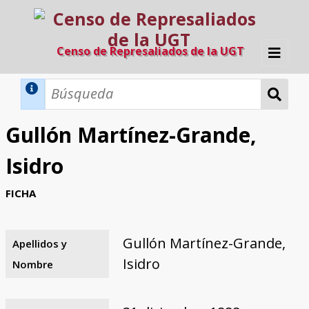
Censo de Represaliados de la UGT
Inicio
Métodos de búsqueda
Gullón Martínez-Grande,
Búsqueda Dinámica
Búsqueda Avanzada
Filtros A-Z
Isidro
Directorio A-Z
Provincias de nacimiento
Profesión
Cárceles
Condenados a muerte
Condenados a muerte (con busca
Ejecutados
El proyecto
FICHA
dinámica)
Razones y objetivos
El equipo
Colaboradores
Fuentes documentales
Gullón Martínez-Grande,
Apellidos y
Isidro
Nombre