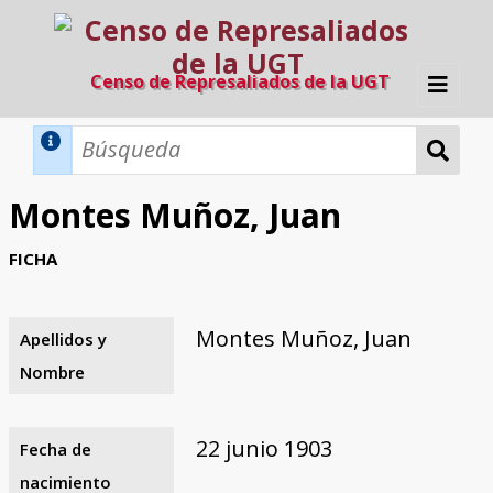
Censo de Represaliados de la UGT
Inicio
Métodos de búsqueda
Montes Muñoz, Juan
Búsqueda Dinámica
Búsqueda Avanzada
Filtros A-Z
FICHA
Directorio A-Z
Provincias de nacimiento
Profesión
Cárceles
Condenados a muerte
Condenados a muerte (con busca
Ejecutados
El proyecto
dinámica)
Montes Muñoz, Juan
Apellidos y
Razones y objetivos
El equipo
Colaboradores
Fuentes documentales
Nombre
22 junio 1903
Fecha de
nacimiento