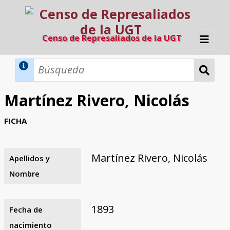
Censo de Represaliados de la UGT
Inicio
Métodos de búsqueda
Martínez Rivero, Nicolás
Búsqueda Dinámica
Búsqueda Avanzada
Filtros A-Z
FICHA
Directorio A-Z
Provincias de nacimiento
Profesión
Cárceles
Condenados a muerte
Condenados a muerte (con busca
Ejecutados
El proyecto
dinámica)
Martínez Rivero, Nicolás
Apellidos y
Razones y objetivos
El equipo
Colaboradores
Fuentes documentales
Nombre
1893
Fecha de
nacimiento