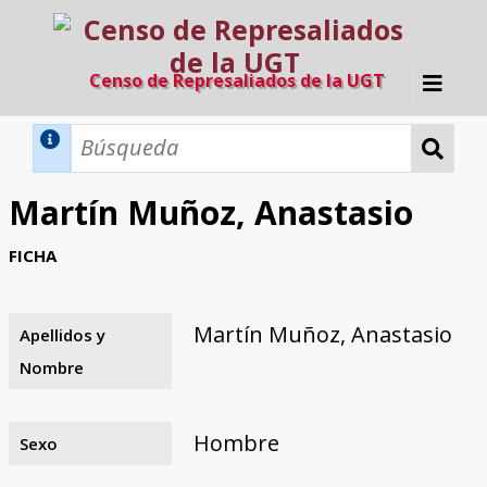
Censo de Represaliados de la UGT
Inicio
Métodos de búsqueda
Martín Muñoz, Anastasio
Búsqueda Dinámica
Búsqueda Avanzada
Filtros A-Z
FICHA
Directorio A-Z
Provincias de nacimiento
Profesión
Cárceles
Condenados a muerte
Condenados a muerte (con busca
Ejecutados
El proyecto
dinámica)
Martín Muñoz, Anastasio
Apellidos y
Razones y objetivos
El equipo
Colaboradores
Fuentes documentales
Nombre
Hombre
Sexo