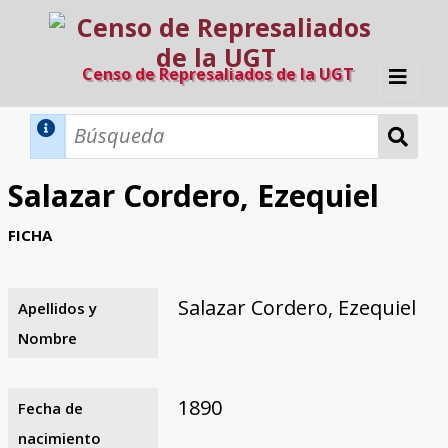
Censo de Represaliados de la UGT
Inicio
Métodos de búsqueda
Salazar Cordero, Ezequiel
Búsqueda Dinámica
Búsqueda Avanzada
Filtros A-Z
FICHA
Directorio A-Z
Provincias de nacimiento
Profesión
Cárceles
Condenados a muerte
Condenados a muerte (con busca
Ejecutados
El proyecto
dinámica)
Salazar Cordero, Ezequiel
Apellidos y
Razones y objetivos
El equipo
Colaboradores
Fuentes documentales
Nombre
1890
Fecha de
nacimiento