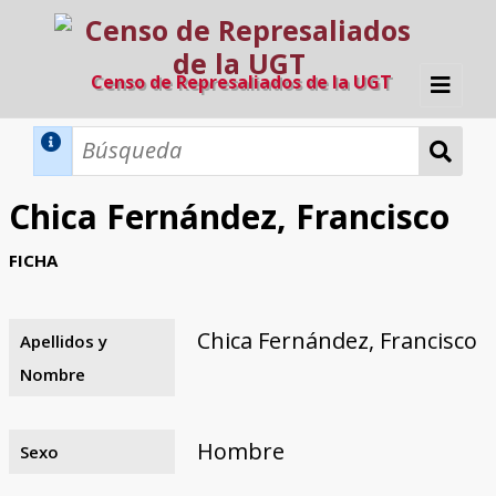
Censo de Represaliados de la UGT
Inicio
Métodos de búsqueda
Chica Fernández, Francisco
Búsqueda Dinámica
Búsqueda Avanzada
Filtros A-Z
FICHA
Directorio A-Z
Provincias de nacimiento
Profesión
Cárceles
Condenados a muerte
Condenados a muerte (con busca
Ejecutados
El proyecto
dinámica)
Chica Fernández, Francisco
Apellidos y
Razones y objetivos
El equipo
Colaboradores
Fuentes documentales
Nombre
Hombre
Sexo