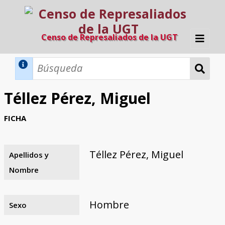
Censo de Represaliados de la UGT
Inicio
Métodos de búsqueda
Téllez Pérez, Miguel
Búsqueda Dinámica
Búsqueda Avanzada
Filtros A-Z
FICHA
Directorio A-Z
Provincias de nacimiento
Profesión
Cárceles
Condenados a muerte
Condenados a muerte (con busca
Ejecutados
El proyecto
dinámica)
Téllez Pérez, Miguel
Apellidos y
Razones y objetivos
El equipo
Colaboradores
Fuentes documentales
Nombre
Hombre
Sexo