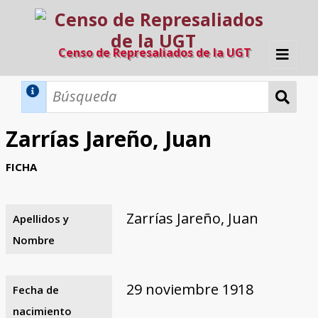
Censo de Represaliados de la UGT
Inicio
Métodos de búsqueda
Zarrías Jareño, Juan
Búsqueda Dinámica
Búsqueda Avanzada
Filtros A-Z
FICHA
Directorio A-Z
Provincias de nacimiento
Profesión
Cárceles
Condenados a muerte
Condenados a muerte (con busca
Ejecutados
El proyecto
dinámica)
Zarrías Jareño, Juan
Apellidos y
Razones y objetivos
El equipo
Colaboradores
Fuentes documentales
Nombre
29 noviembre 1918
Fecha de
nacimiento