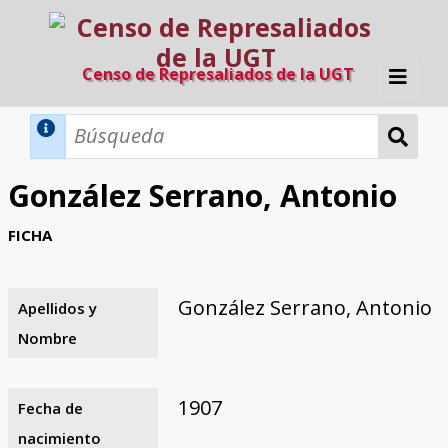
Censo de Represaliados de la UGT
Inicio
Métodos de búsqueda
González Serrano, Antonio
Búsqueda Dinámica
Búsqueda Avanzada
Filtros A-Z
FICHA
Directorio A-Z
Provincias de nacimiento
Profesión
Cárceles
Condenados a muerte
Condenados a muerte (con busca
Ejecutados
El proyecto
dinámica)
González Serrano, Antonio
Apellidos y
Razones y objetivos
El equipo
Colaboradores
Fuentes documentales
Nombre
1907
Fecha de
nacimiento