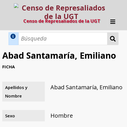
Censo de Represaliados de la UGT
Inicio
Métodos de búsqueda
Abad Santamaría, Emiliano
Búsqueda Dinámica
Búsqueda Avanzada
Filtros A-Z
FICHA
Directorio A-Z
Provincias de nacimiento
Profesión
Cárceles
Condenados a muerte
Condenados a muerte (con busca
Ejecutados
El proyecto
dinámica)
Abad Santamaría, Emiliano
Apellidos y
Razones y objetivos
El equipo
Colaboradores
Fuentes documentales
Nombre
Hombre
Sexo