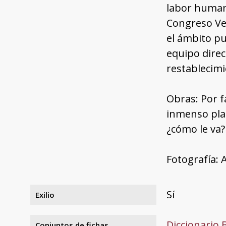
labor humani
Congreso Ve
el ámbito pu
equipo direc
restablecimi
Obras: Por f
inmenso plac
¿cómo le va?
Fotografía: 
Sí
Exilio
Diccionario 
Conjuntos de fichas