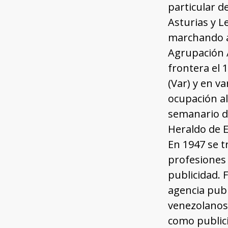
particular d
Asturias y L
marchando a 
Agrupación A
frontera el 
(Var) y en v
ocupación al
semanario d
Heraldo de Es
En 1947 se t
profesiones 
publicidad. 
agencia publ
venezolanos.
como publici