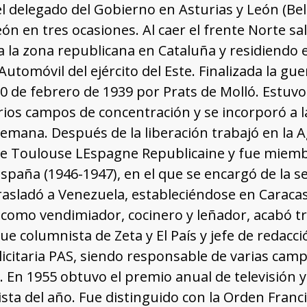
el delegado del Gobierno en Asturias y León (B
eón en tres ocasiones. Al caer el frente Norte sa
la zona republicana en Cataluña y residiendo e
utomóvil del ejército del Este. Finalizada la gue
10 de febrero de 1939 por Prats de Molló. Estuvo
arios campos de concentración y se incorporó a l
emana. Después de la liberación trabajó en la A
e Toulouse LEspagne Republicaine y fue miembr
paña (1946-1947), en el que se encargó de la secc
rasladó a Venezuela, estableciéndose en Caracas
como vendimiador, cocinero y leñador, acabó tr
Fue columnista de Zeta y El País y jefe de redacci
icitaria PAS, siendo responsable de varias cam
 En 1955 obtuvo el premio anual de televisión 
sta del año. Fue distinguido con la Orden Fran