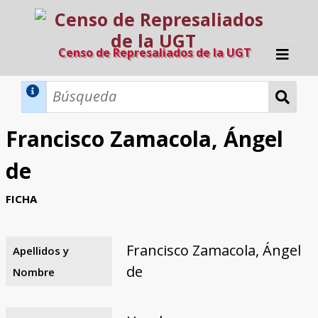
Censo de Represaliados de la UGT
Inicio
Métodos de búsqueda
Francisco Zamacola, Ángel
Búsqueda Dinámica
Búsqueda Avanzada
Filtros A-Z
de
Directorio A-Z
Provincias de nacimiento
Profesión
Cárceles
Condenados a muerte
Condenados a muerte (con busca
Ejecutados
El proyecto
FICHA
dinámica)
Razones y objetivos
El equipo
Colaboradores
Fuentes documentales
Francisco Zamacola, Ángel
Apellidos y
de
Nombre