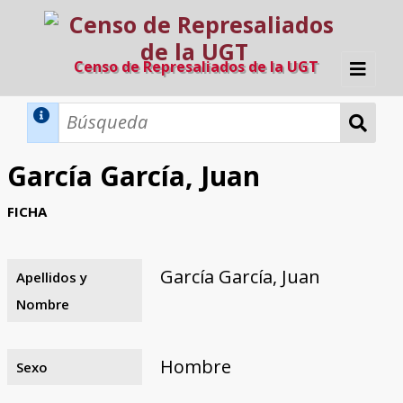
Censo de Represaliados de la UGT
Inicio
Métodos de búsqueda
García García, Juan
Búsqueda Dinámica
Búsqueda Avanzada
Filtros A-Z
FICHA
Directorio A-Z
Provincias de nacimiento
Profesión
Cárceles
Condenados a muerte
Condenados a muerte (con busca
Ejecutados
El proyecto
dinámica)
García García, Juan
Apellidos y
Razones y objetivos
El equipo
Colaboradores
Fuentes documentales
Nombre
Hombre
Sexo