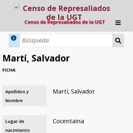
Censo de Represaliados de la UGT
Inicio
Métodos de búsqueda
Martí, Salvador
Búsqueda Dinámica
Búsqueda Avanzada
Filtros A-Z
FICHA
Directorio A-Z
Provincias de nacimiento
Profesión
Cárceles
Condenados a muerte
Condenados a muerte (con busca
Ejecutados
El proyecto
dinámica)
Martí, Salvador
Apellidos y
Razones y objetivos
El equipo
Colaboradores
Fuentes documentales
Nombre
Cocentaina
Lugar de
nacimiento