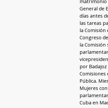
matrimonio c
General de E
días antes d
las tareas p
la Comisión 
Congreso de
la Comisión 
parlamentari
vicepresiden
por Badajoz 
Comisiones d
Pública. Mie
Mujeres cont
parlamentari
Cuba en Madr