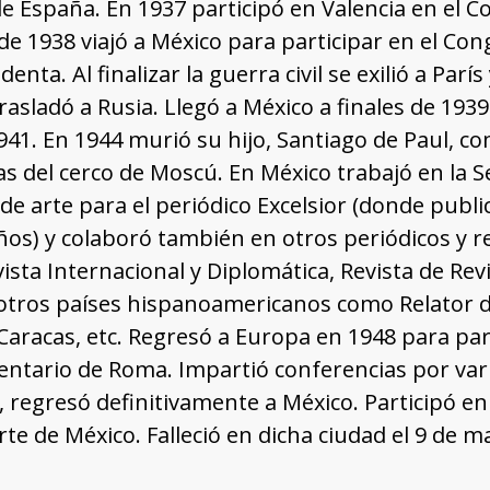
 España. En 1937 participó en Valencia en el Co
e 1938 viajó a México para participar en el Cong
denta. Al finalizar la guerra civil se exilió a Pa
rasladó a Rusia. Llegó a México a finales de 19
41. En 1944 murió su hijo, Santiago de Paul, co
las del cerco de Moscú. En México trabajó en la S
 de arte para el periódico Excelsior (donde publ
años) y colaboró también en otros periódicos y r
ista Internacional y Diplomática, Revista de Re
otros países hispanoamericanos como Relator de
Caracas, etc. Regresó a Europa en 1948 para par
ntario de Roma. Impartió conferencias por var
, regresó definitivamente a México. Participó en 
Arte de México. Falleció en dicha ciudad el 9 de m