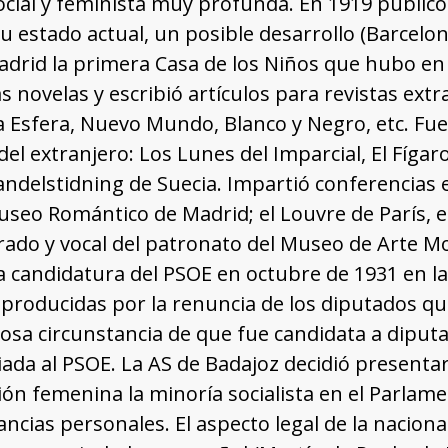
ocial y feminista muy profunda. En 1919 publicó 
u estado actual, un posible desarrollo (Barcelon
adrid la primera Casa de los Niños que hubo e
as novelas y escribió artículos para revistas ext
a Esfera, Nuevo Mundo, Blanco y Negro, etc. Fue 
del extranjero: Los Lunes del Imparcial, El Fígar
ndelstidning de Suecia. Impartió conferencias 
eo Romántico de Madrid; el Louvre de París, et
ado y vocal del patronato del Museo de Arte M
a candidatura del PSOE en octubre de 1931 en la 
 producidas por la renuncia de los diputados qu
riosa circunstancia de que fue candidata a diput
iliada al PSOE. La AS de Badajoz decidió present
ón femenina la minoría socialista en el Parlame
ancias personales. El aspecto legal de la nacion