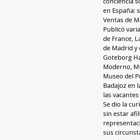
conciencia s
en España: s
Ventas de M
Publicó vari
de France, L
de Madrid y 
Goteborg Ha
Moderno, Mus
Museo del Pr
Badajoz en l
las vacantes
Se dio la cu
sin estar af
representaci
sus circunst