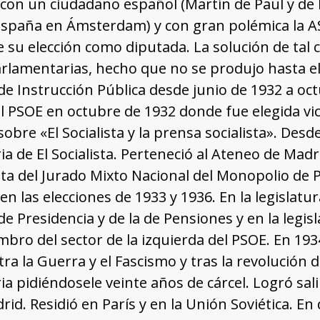
on un ciudadano español (Martín de Paul y de 
spaña en Ámsterdam) y con gran polémica la AS
e su elección como diputada. La solución de tal
arlamentarias, hecho que no se produjo hasta e
de Instrucción Pública desde junio de 1932 a octu
l PSOE en octubre de 1932 donde fue elegida vi
sobre «El Socialista y la prensa socialista». Des
a de El Socialista. Perteneció al Ateneo de Ma
ta del Jurado Mixto Nacional del Monopolio de P
en las elecciones de 1933 y 1936. En la legislat
e Presidencia y de la de Pensiones y en la legis
mbro del sector de la izquierda del PSOE. En 19
ra la Guerra y el Fascismo y tras la revolución 
a pidiéndosele veinte años de cárcel. Logró sa
id. Residió en París y en la Unión Soviética. En 