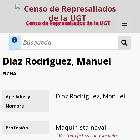
Censo de Represaliados de la UGT
Inicio
Métodos de búsqueda
Díaz Rodríguez, Manuel
Búsqueda Dinámica
Búsqueda Avanzada
Filtros A-Z
FICHA
Directorio A-Z
Provincias de nacimiento
Profesión
Cárceles
Condenados a muerte
Condenados a muerte (con busca
Ejecutados
El proyecto
dinámica)
Díaz Rodríguez, Manuel
Apellidos y
Razones y objetivos
El equipo
Colaboradores
Fuentes documentales
Nombre
Maquinista naval
Profesión
Ver todo fichas con este valor