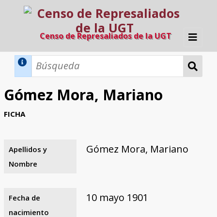
Censo de Represaliados de la UGT
Inicio
Métodos de búsqueda
Gómez Mora, Mariano
Búsqueda Dinámica
Búsqueda Avanzada
Filtros A-Z
FICHA
Directorio A-Z
Provincias de nacimiento
Profesión
Cárceles
Condenados a muerte
Condenados a muerte (con busca
Ejecutados
El proyecto
dinámica)
Gómez Mora, Mariano
Apellidos y
Razones y objetivos
El equipo
Colaboradores
Fuentes documentales
Nombre
10 mayo 1901
Fecha de
nacimiento