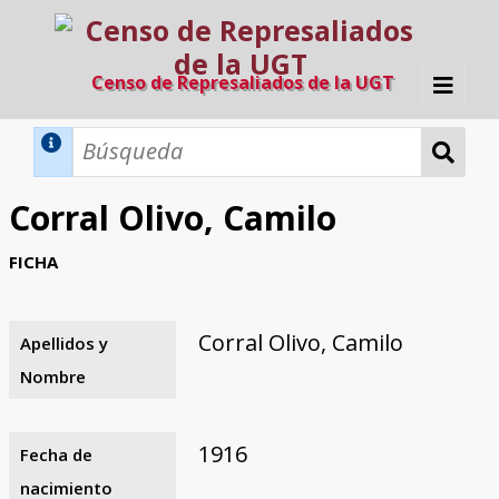
Censo de Represaliados de la UGT
Inicio
Métodos de búsqueda
Corral Olivo, Camilo
Búsqueda Dinámica
Búsqueda Avanzada
Filtros A-Z
FICHA
Directorio A-Z
Provincias de nacimiento
Profesión
Cárceles
Condenados a muerte
Condenados a muerte (con busca
Ejecutados
El proyecto
dinámica)
Corral Olivo, Camilo
Apellidos y
Razones y objetivos
El equipo
Colaboradores
Fuentes documentales
Nombre
1916
Fecha de
nacimiento