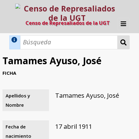
Censo de Represaliados de la UGT
Inicio
Métodos de búsqueda
Tamames Ayuso, José
Búsqueda Dinámica
Búsqueda Avanzada
Filtros A-Z
FICHA
Directorio A-Z
Provincias de nacimiento
Profesión
Cárceles
Condenados a muerte
Condenados a muerte (con busca
Ejecutados
El proyecto
dinámica)
Tamames Ayuso, José
Apellidos y
Razones y objetivos
El equipo
Colaboradores
Fuentes documentales
Nombre
17 abril 1911
Fecha de
nacimiento