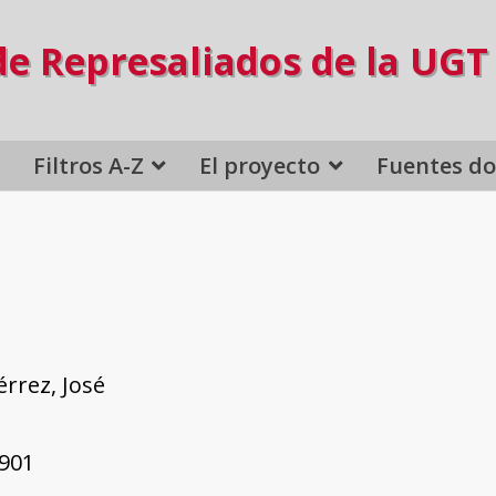
de Represaliados de la UGT
Filtros A-Z
El proyecto
Fuentes d
érrez, José
1901