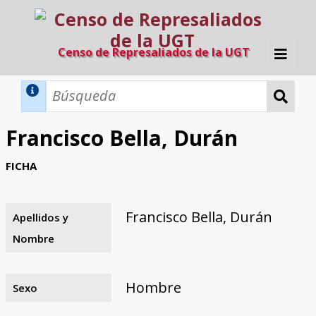
Censo de Represaliados de la UGT
Inicio
Métodos de búsqueda
Francisco Bella, Durán
Búsqueda Dinámica
Búsqueda Avanzada
Filtros A-Z
FICHA
Directorio A-Z
Provincias de nacimiento
Profesión
Cárceles
Condenados a muerte
Condenados a muerte (con busca
Ejecutados
El proyecto
dinámica)
Francisco Bella, Durán
Apellidos y
Razones y objetivos
El equipo
Colaboradores
Fuentes documentales
Nombre
Hombre
Sexo