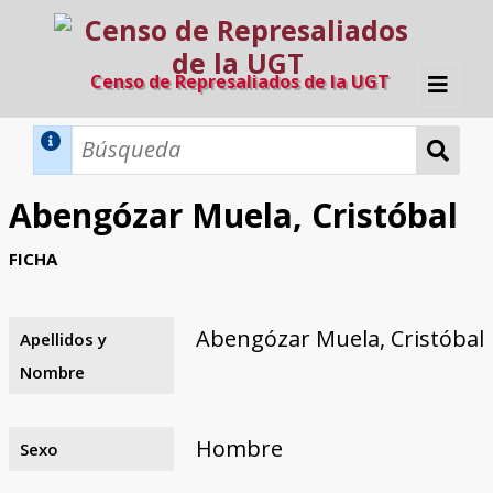
Censo de Represaliados de la UGT
Inicio
Métodos de búsqueda
Abengózar Muela, Cristóbal
Búsqueda Dinámica
Búsqueda Avanzada
Filtros A-Z
FICHA
Directorio A-Z
Provincias de nacimiento
Profesión
Cárceles
Condenados a muerte
Condenados a muerte (con busca
Ejecutados
El proyecto
dinámica)
Abengózar Muela, Cristóbal
Apellidos y
Razones y objetivos
El equipo
Colaboradores
Fuentes documentales
Nombre
Hombre
Sexo