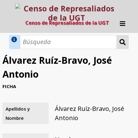
Censo de Represaliados de la UGT
Inicio
Métodos de búsqueda
Álvarez Ruíz-Bravo, José
Búsqueda Dinámica
Búsqueda Avanzada
Filtros A-Z
Antonio
Directorio A-Z
Provincias de nacimiento
Profesión
Cárceles
Condenados a muerte
Condenados a muerte (con busca
Ejecutados
El proyecto
FICHA
dinámica)
Razones y objetivos
El equipo
Colaboradores
Fuentes documentales
Álvarez Ruíz-Bravo, José
Apellidos y
Antonio
Nombre