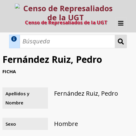
Censo de Represaliados de la UGT
Inicio
Métodos de búsqueda
Fernández Ruiz, Pedro
Búsqueda Dinámica
Búsqueda Avanzada
Filtros A-Z
FICHA
Directorio A-Z
Provincias de nacimiento
Profesión
Cárceles
Condenados a muerte
Condenados a muerte (con busca
Ejecutados
El proyecto
dinámica)
Fernández Ruiz, Pedro
Apellidos y
Razones y objetivos
El equipo
Colaboradores
Fuentes documentales
Nombre
Hombre
Sexo