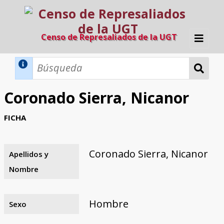
Censo de Represaliados de la UGT
Inicio
Métodos de búsqueda
Coronado Sierra, Nicanor
Búsqueda Dinámica
Búsqueda Avanzada
Filtros A-Z
FICHA
Directorio A-Z
Provincias de nacimiento
Profesión
Cárceles
Condenados a muerte
Condenados a muerte (con busca
Ejecutados
El proyecto
dinámica)
Coronado Sierra, Nicanor
Apellidos y
Razones y objetivos
El equipo
Colaboradores
Fuentes documentales
Nombre
Hombre
Sexo