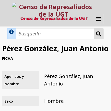
Censo de Represaliados de la UGT
Inicio
Métodos de búsqueda
Pérez González, Juan Antonio
Búsqueda Dinámica
Búsqueda Avanzada
Filtros A-Z
FICHA
Directorio A-Z
Provincias de nacimiento
Profesión
Cárceles
Condenados a muerte
Condenados a muerte (con busca
Ejecutados
El proyecto
dinámica)
Pérez González, Juan
Apellidos y
Razones y objetivos
El equipo
Colaboradores
Fuentes documentales
Antonio
Nombre
Hombre
Sexo