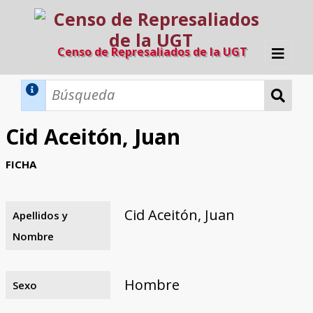
Censo de Represaliados de la UGT
Inicio
Métodos de búsqueda
Cid Aceitón, Juan
Búsqueda Dinámica
Búsqueda Avanzada
Filtros A-Z
FICHA
Directorio A-Z
Provincias de nacimiento
Profesión
Cárceles
Condenados a muerte
Condenados a muerte (con busca
Ejecutados
El proyecto
dinámica)
Cid Aceitón, Juan
Apellidos y
Razones y objetivos
El equipo
Colaboradores
Fuentes documentales
Nombre
Hombre
Sexo