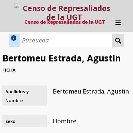
Censo de Represaliados de la UGT
Inicio
Métodos de búsqueda
Bertomeu Estrada, Agustín
Búsqueda Dinámica
Búsqueda Avanzada
Filtros A-Z
FICHA
Directorio A-Z
Provincias de nacimiento
Profesión
Cárceles
Condenados a muerte
Condenados a muerte (con busca
Ejecutados
El proyecto
dinámica)
Bertomeu Estrada, Agustín
Apellidos y
Razones y objetivos
El equipo
Colaboradores
Fuentes documentales
Nombre
Hombre
Sexo