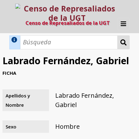
Censo de Represaliados de la UGT
Inicio
Métodos de búsqueda
Labrado Fernández, Gabriel
Búsqueda Dinámica
Búsqueda Avanzada
Filtros A-Z
FICHA
Directorio A-Z
Provincias de nacimiento
Profesión
Cárceles
Condenados a muerte
Condenados a muerte (con busca
Ejecutados
El proyecto
dinámica)
Labrado Fernández,
Apellidos y
Razones y objetivos
El equipo
Colaboradores
Fuentes documentales
Gabriel
Nombre
Hombre
Sexo