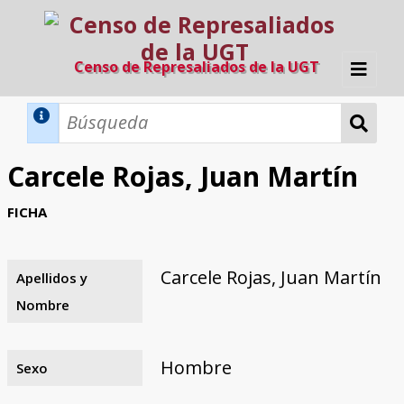
Censo de Represaliados de la UGT
Inicio
Métodos de búsqueda
Carcele Rojas, Juan Martín
Búsqueda Dinámica
Búsqueda Avanzada
Filtros A-Z
FICHA
Directorio A-Z
Provincias de nacimiento
Profesión
Cárceles
Condenados a muerte
Condenados a muerte (con busca
Ejecutados
El proyecto
dinámica)
Carcele Rojas, Juan Martín
Apellidos y
Razones y objetivos
El equipo
Colaboradores
Fuentes documentales
Nombre
Hombre
Sexo