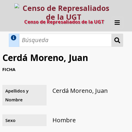
Censo de Represaliados de la UGT
Inicio
Métodos de búsqueda
Cerdá Moreno, Juan
Búsqueda Dinámica
Búsqueda Avanzada
Filtros A-Z
FICHA
Directorio A-Z
Provincias de nacimiento
Profesión
Cárceles
Condenados a muerte
Condenados a muerte (con busca
Ejecutados
El proyecto
dinámica)
Cerdá Moreno, Juan
Apellidos y
Razones y objetivos
El equipo
Colaboradores
Fuentes documentales
Nombre
Hombre
Sexo