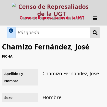
Censo de Represaliados de la UGT
Inicio
Métodos de búsqueda
Chamizo Fernández, José
Búsqueda Dinámica
Búsqueda Avanzada
Filtros A-Z
FICHA
Directorio A-Z
Provincias de nacimiento
Profesión
Cárceles
Condenados a muerte
Condenados a muerte (con busca
Ejecutados
El proyecto
dinámica)
Chamizo Fernández, José
Apellidos y
Razones y objetivos
El equipo
Colaboradores
Fuentes documentales
Nombre
Hombre
Sexo