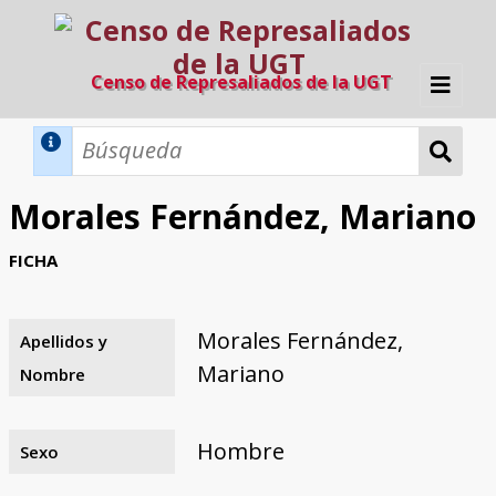
Censo de Represaliados de la UGT
Inicio
Métodos de búsqueda
Morales Fernández, Mariano
Búsqueda Dinámica
Búsqueda Avanzada
Filtros A-Z
FICHA
Directorio A-Z
Provincias de nacimiento
Profesión
Cárceles
Condenados a muerte
Condenados a muerte (con busca
Ejecutados
El proyecto
dinámica)
Morales Fernández,
Apellidos y
Razones y objetivos
El equipo
Colaboradores
Fuentes documentales
Mariano
Nombre
Hombre
Sexo