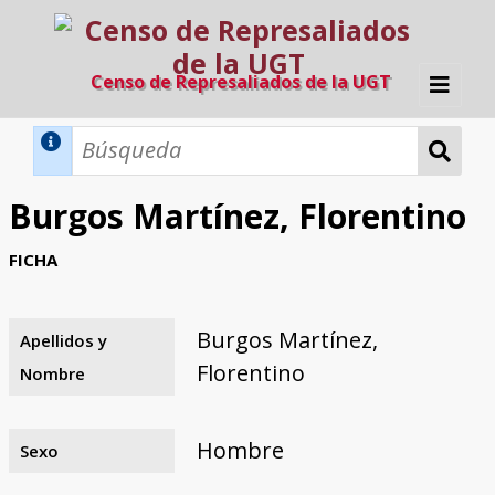
Censo de Represaliados de la UGT
Inicio
Métodos de búsqueda
Burgos Martínez, Florentino
Búsqueda Dinámica
Búsqueda Avanzada
Filtros A-Z
FICHA
Directorio A-Z
Provincias de nacimiento
Profesión
Cárceles
Condenados a muerte
Condenados a muerte (con busca
Ejecutados
El proyecto
dinámica)
Burgos Martínez,
Apellidos y
Razones y objetivos
El equipo
Colaboradores
Fuentes documentales
Florentino
Nombre
Hombre
Sexo