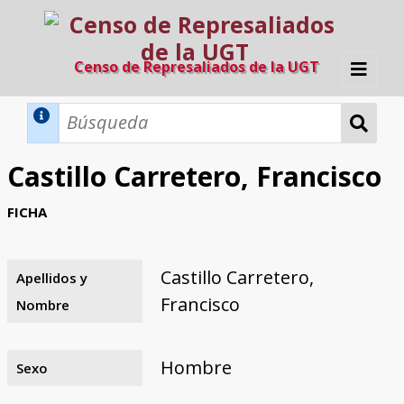
Censo de Represaliados de la UGT
Inicio
Métodos de búsqueda
Castillo Carretero, Francisco
Búsqueda Dinámica
Búsqueda Avanzada
Filtros A-Z
FICHA
Directorio A-Z
Provincias de nacimiento
Profesión
Cárceles
Condenados a muerte
Condenados a muerte (con busca
Ejecutados
El proyecto
dinámica)
Castillo Carretero,
Apellidos y
Razones y objetivos
El equipo
Colaboradores
Fuentes documentales
Francisco
Nombre
Hombre
Sexo