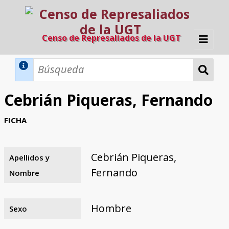
Censo de Represaliados de la UGT
Inicio
Métodos de búsqueda
Cebrián Piqueras, Fernando
Búsqueda Dinámica
Búsqueda Avanzada
Filtros A-Z
FICHA
Directorio A-Z
Provincias de nacimiento
Profesión
Cárceles
Condenados a muerte
Condenados a muerte (con busca
Ejecutados
El proyecto
dinámica)
Cebrián Piqueras,
Apellidos y
Razones y objetivos
El equipo
Colaboradores
Fuentes documentales
Fernando
Nombre
Hombre
Sexo