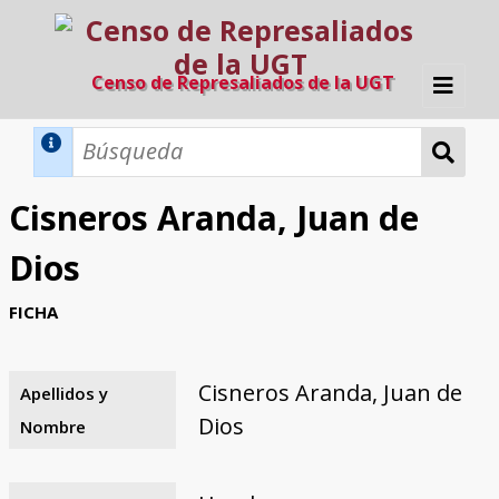
Censo de Represaliados de la UGT
Inicio
Métodos de búsqueda
Cisneros Aranda, Juan de
Búsqueda Dinámica
Búsqueda Avanzada
Filtros A-Z
Dios
Directorio A-Z
Provincias de nacimiento
Profesión
Cárceles
Condenados a muerte
Condenados a muerte (con busca
Ejecutados
El proyecto
FICHA
dinámica)
Razones y objetivos
El equipo
Colaboradores
Fuentes documentales
Cisneros Aranda, Juan de
Apellidos y
Dios
Nombre