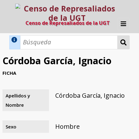
Censo de Represaliados de la UGT
Inicio
Métodos de búsqueda
Córdoba García, Ignacio
Búsqueda Dinámica
Búsqueda Avanzada
Filtros A-Z
FICHA
Directorio A-Z
Provincias de nacimiento
Profesión
Cárceles
Condenados a muerte
Condenados a muerte (con busca
Ejecutados
El proyecto
dinámica)
Córdoba García, Ignacio
Apellidos y
Razones y objetivos
El equipo
Colaboradores
Fuentes documentales
Nombre
Hombre
Sexo