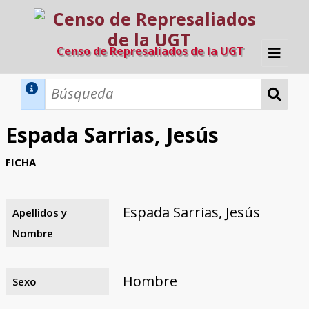
Censo de Represaliados de la UGT
Inicio
Métodos de búsqueda
Espada Sarrias, Jesús
Búsqueda Dinámica
Búsqueda Avanzada
Filtros A-Z
FICHA
Directorio A-Z
Provincias de nacimiento
Profesión
Cárceles
Condenados a muerte
Condenados a muerte (con busca
Ejecutados
El proyecto
dinámica)
Espada Sarrias, Jesús
Apellidos y
Razones y objetivos
El equipo
Colaboradores
Fuentes documentales
Nombre
Hombre
Sexo