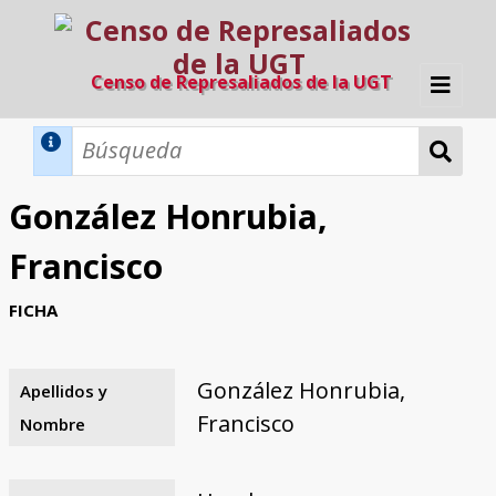
Censo de Represaliados de la UGT
Inicio
Métodos de búsqueda
González Honrubia,
Búsqueda Dinámica
Búsqueda Avanzada
Filtros A-Z
Francisco
Directorio A-Z
Provincias de nacimiento
Profesión
Cárceles
Condenados a muerte
Condenados a muerte (con busca
Ejecutados
El proyecto
FICHA
dinámica)
Razones y objetivos
El equipo
Colaboradores
Fuentes documentales
González Honrubia,
Apellidos y
Francisco
Nombre