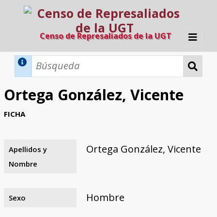
Censo de Represaliados de la UGT
Inicio
Métodos de búsqueda
Ortega González, Vicente
Búsqueda Dinámica
Búsqueda Avanzada
Filtros A-Z
FICHA
Directorio A-Z
Provincias de nacimiento
Profesión
Cárceles
Condenados a muerte
Condenados a muerte (con busca
Ejecutados
El proyecto
dinámica)
Ortega González, Vicente
Apellidos y
Razones y objetivos
El equipo
Colaboradores
Fuentes documentales
Nombre
Hombre
Sexo