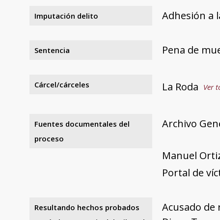
Adhesión a l
Imputación delito
Pena de mu
Sentencia
Cárcel/cárceles
La Roda
Ver t
Archivo Gene
Fuentes documentales del
proceso
Manuel Ortiz 
Portal de ví
Acusado de r
Resultando hechos probados